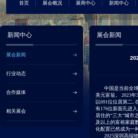
首页
展会概况
展商中心
新闻中心
新闻中心
展会新闻
展会新闻
2
行业动态
中国是当前全
合作媒体
美元富翁。
2023
年
以
691
位位居第二
,
有
176
位新面孔进入
相关展会
居住的
“
三大
”
城市
及以上的富裕家庭
化配置已然成为一
2025
深圳高端