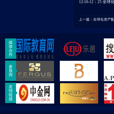
12:10-12：2
上一篇：
全球化资产
媒
体
合
作
参
展
商
友
情
链
接