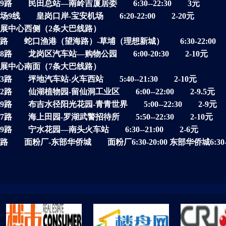
79路 民田总站—南岭吉厦居委 6:30--22:30 3元
场9线 皇岗口岸-宝安机场 6:20-22:00 2-20元
展中心西侧（2条大巴线路）
0路 蛇口渔港（望海路）-草埔（理想新城） 6:30-22:00 
98路 龙岗区汽车站—购物公园 6:00-20:30 2-10元
展中心南面（7条大巴线路）
53路 坪地汽车站-火车西站 5:40--21:30 2-10元
82路 仙湖植物园-留仙洞工业区 6:00--22:00 2-9.5元
69路 布吉水径阳光花园-青青世界 5:00--22:30 2-9元
37路 海上田园-罗湖武警招待所 5:50--22:30 2-10元
29路 宁水花园—南头火车站 6:30--21:00 2-6元
1路 面粉厂-东部华侨城 面粉厂6:30-20:00 东部华侨城6:30-2