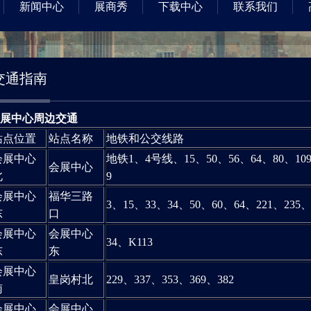
新闻中心
展商秀
下载中心
联系我们
交通指南
展中心周边交通
站点位置
站点名称
地铁和公交线路
会展中心
地铁1、4号线、15、50、56、64、80、109
会展中心
北
9
会展中心
福华三路
3、15、33、34、50、60、64、221、235
东
口
会展中心
会展中心
34、K113
东
东
会展中心
皇岗村北
229、337、353、369、382
南
会展中心
会展中心