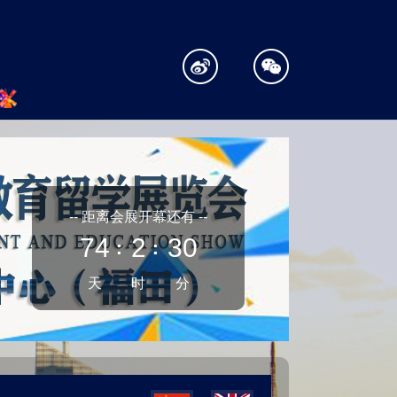
-- 距离会展开幕还有 --
74
2
30
：
：
天
时
分