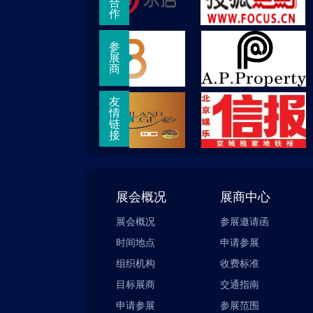
合
作
参
展
商
友
情
链
接
展会概况
展商中心
展会概况
参展邀请函
时间地点
申请参展
组织机构
收费标准
目标展商
交通指南
申请参展
参展范围