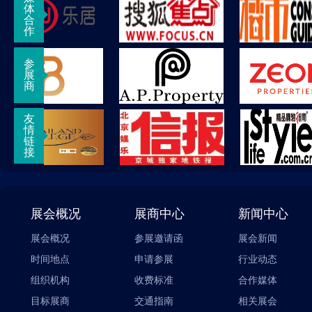
体
合
作
参
展
商
友
情
链
接
展会概况
展商中心
新闻中心
展会概况
参展邀请函
展会新闻
时间地点
申请参展
行业动态
组织机构
收费标准
合作媒体
目标展商
交通指南
相关展会