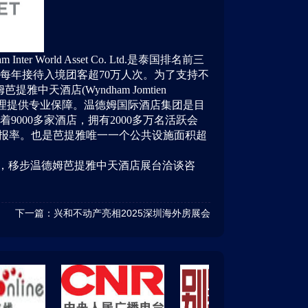
am Inter World Asset Co. Ltd.
是泰国排名前三
每年接待入境团客超
70
万人次。为了支持不
姆芭提雅中天酒店
(Wyndham Jomtien
理提供专业保障。温德姆国际酒店集团是目
着
9000
多家酒店，拥有
2000
多万名活跃会
报率。也是芭提雅唯一一个公共设施面积超
，移步温德姆芭提雅中天酒店展台洽谈咨
下一篇：
兴和​不动产亮相2025深圳海外房展会