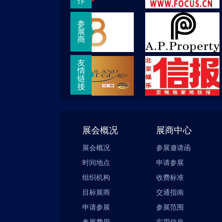
作
参
展
商
友
情
链
接
展会概况
展商中心
展会概况
参展邀请函
时间地点
申请参展
组织机构
收费标准
目标展商
交通指南
申请参展
参展范围