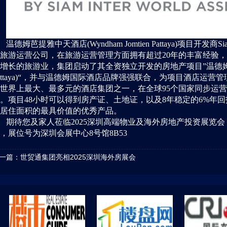
温德姆芭提雅中天酒店
(Wyndham Jomtien Pattaya)
项目开发商
Si
旅游运营公司，在旅游运营管理方面拥有超过
20
年的丰富经验，
增长的旅游业，集团启动了其全资独立开发的房地产项目”温德
ttaya)
“，并与温德姆国际酒店品牌强强联合，为项目酒店运营管
世界上最大、最多元的酒店集团之一，在全球
95
个国家同步运营
。项目
48
小时可以得到房产证、土地证，以及
8
年稳定的
6%
年回
居住面积的最具价值的优秀产品。
期待您及家人莅临
2025
深圳高端物业及海外房地产投资展览会
，展位号为深圳会展中心
8
号馆
8B53
一篇：
世贸通集团亮相2025深圳海外房展会