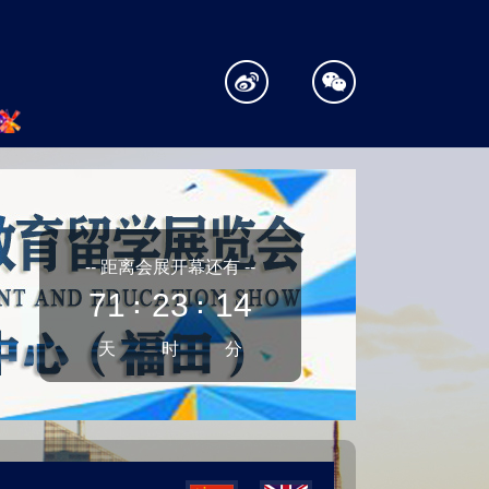
-- 距离会展开幕还有 --
71
23
14
：
：
天
时
分