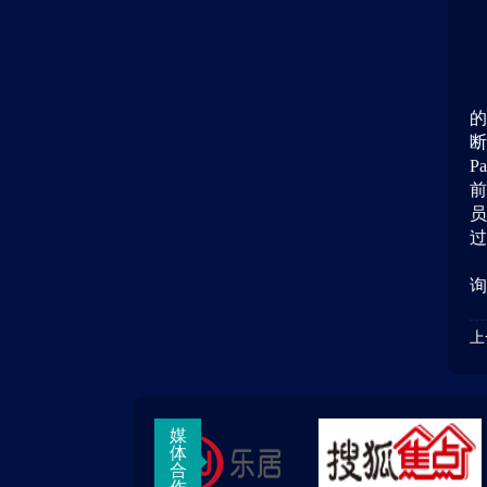
的
断
Pa
前
员
过
询
上
媒
体
合